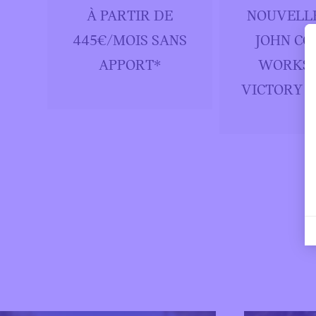
N
À PARTIR DE
NOUVELLE
ÈS
445€/MOIS SANS
JOHN CO
APPORT*
WORKS 
VICTORY E