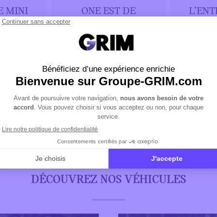
 MINI
ONE EST DE
L’ENT
OPER
RETOUR DÈS
VOTR
1965
26.000€
PLUS 
DITION
CO
TE
O
DÉCOUVREZ NOS VÉHICULES