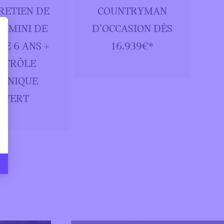
RETIEN DE
COUNTRYMAN
E MINI DE
D’OCCASION DÈS
4
DE 6 ANS +
16.939€*
NTRÔLE
CHNIQUE
FFERT